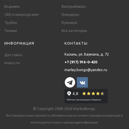
Водники
Вапорайзеры
CBD и микродозинг
Гриндеры
Трубки
Бумажки
Тюнинг
Все категории
ИНФОРМАЦИЯ
КОНТАКТЫ
Казань, ул. Баумана, д. 72
Доставка
+7 (917) 916-0-420
Новости
marley.bongs@yandex.ru
© Copyright 2008-2026 MarleyBongs.
Все товарные знаки являются собственностью их соответствующих владельцев и
используются только с целью идентификации.