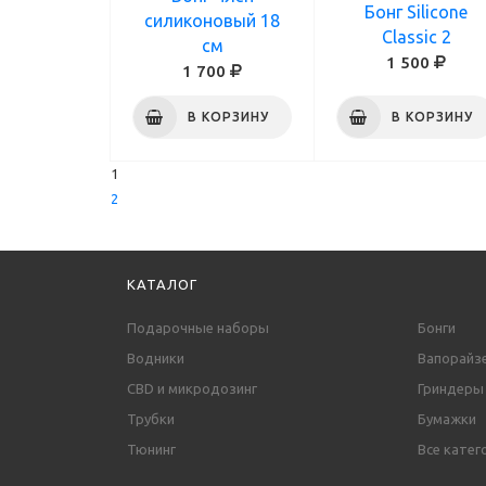
Бонг Silicone
силиконовый 18
Classic 2
см
1 500
1 700
В КОРЗИНУ
В КОРЗИНУ
1
2
КАТАЛОГ
Подарочные наборы
Бонги
Водники
Вапорайз
CBD и микродозинг
Гриндеры
Трубки
Бумажки
Тюнинг
Все катег