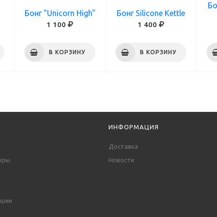
Бо
Бонг "Unicorn High"
Бонг Silicone Kettle
1 100
1 400
В КОРЗИНУ
В КОРЗИНУ
ИНФОРМАЦИЯ
Доставка
еры
Новости
ории