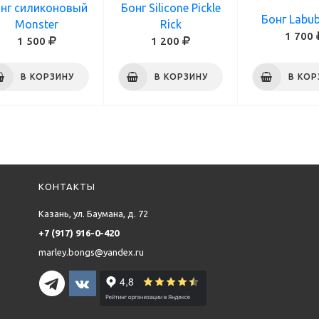
нг силиконовый
Бонг Silicone Pickle
Бонг Labub
Monster
Rick
1 700
1 500
1 200
В КОРЗИНУ
В КОРЗИНУ
В КОР
КОНТАКТЫ
Казань, ул. Баумана, д. 72
+7 (917) 916-0-420
marley.bongs@yandex.ru