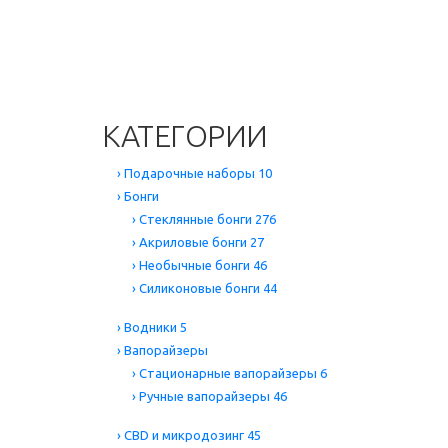
Цена
ПРИМЕНИТЬ
КАТЕГОРИИ
›
Подарочные наборы
10
›
Бонги
›
Стеклянные бонги
276
›
Акриловые бонги
27
›
Необычные бонги
46
›
Силиконовые бонги
44
›
Водники
5
›
Вапорайзеры
›
Стационарные вапорайзеры
6
›
Ручные вапорайзеры
46
›
CBD и микродозинг
45