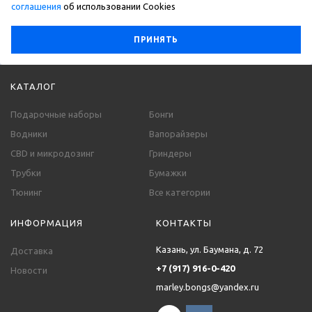
соглашения
об использовании Сookies
ПРИНЯТЬ
КАТАЛОГ
Подарочные наборы
Бонги
Водники
Вапорайзеры
CBD и микродозинг
Гриндеры
Трубки
Бумажки
Тюнинг
Все категории
ИНФОРМАЦИЯ
КОНТАКТЫ
Казань, ул. Баумана, д. 72
Доставка
+7 (917) 916-0-420
Новости
marley.bongs@yandex.ru