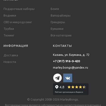
Подарочные наборы
Бонги
Водники
Вапорайзеры
CBD и микродозинг
Гриндеры
Трубки
Бумажки
Тюнинг
Все категории
ИНФОРМАЦИЯ
КОНТАКТЫ
Казань, ул. Баумана, д. 72
Доставка
+7 (917) 916-0-420
Новости
marley.bongs@yandex.ru
© Copyright 2008-2026 MarleyBongs.
Все товарные знаки являются собственностью их соответствующих владельцев и