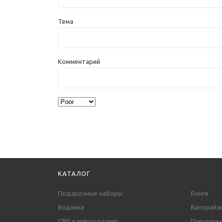
Тема
Комментарий
КАТАЛОГ
Подарочные наборы
Бонги
Водники
Вапорайз
CBD и микродозинг
Гриндеры