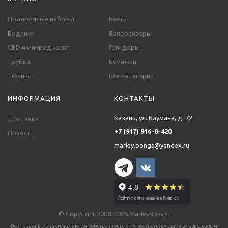
Подарочные наборы
Бонги
Водники
Вапорайзеры
CBD и микродозинг
Гриндеры
Трубки
Бумажки
Тюнинг
Все категории
ИНФОРМАЦИЯ
КОНТАКТЫ
Казань, ул. Баумана, д. 72
Доставка
+7 (917) 916-0-420
Новости
marley.bongs@yandex.ru
© Copyright 2008-2026 MarleyBongs.
Все товарные знаки являются собственностью их соответствующих владельцев и