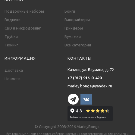
Подарочные наборы
Бонги
Водники
Вапорайзеры
CBD и микродозинг
Гриндеры
Трубки
Бумажки
Тюнинг
Все категории
ИНФОРМАЦИЯ
КОНТАКТЫ
Казань, ул. Баумана, д. 72
Доставка
+7 (917) 916-0-420
Новости
marley.bongs@yandex.ru
© Copyright 2008-2026 MarleyBongs.
Все товарные знаки являются собственностью их соответствующих владельцев и