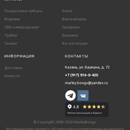
Подарочные наборы
Бонги
Водники
Вапорайзеры
CBD и микродозинг
Гриндеры
Трубки
Бумажки
Тюнинг
Все категории
ИНФОРМАЦИЯ
КОНТАКТЫ
Казань, ул. Баумана, д. 72
Доставка
+7 (917) 916-0-420
Новости
marley.bongs@yandex.ru
© Copyright 2008-2026 MarleyBongs.
Все товарные знаки являются собственностью их соответствующих владельцев и