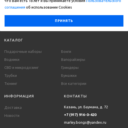
что Вам есть 18 лет и Вы принимаете условия
Пользовательского
соглашения
об использовании Сookies
ПРИНЯТЬ
КАТАЛОГ
Подарочные наборы
Бонги
Водники
Вапорайзеры
CBD и микродозинг
Гриндеры
Трубки
Бумажки
Тюнинг
Все категории
ИНФОРМАЦИЯ
КОНТАКТЫ
Казань, ул. Баумана, д. 72
Доставка
+7 (917) 916-0-420
Новости
marley.bongs@yandex.ru