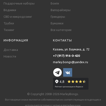
Подарочные наборы
Бонги
Водники
Вапорайзеры
CBD и микродозинг
Гриндеры
Трубки
Бумажки
Тюнинг
Все категории
ИНФОРМАЦИЯ
КОНТАКТЫ
Казань, ул. Баумана, д. 72
Доставка
+7 (917) 916-0-420
Новости
marley.bongs@yandex.ru
© Copyright 2008-2026 MarleyBongs.
Все товарные знаки являются собственностью их соответствующих владельцев и
используются только с целью идентификации.