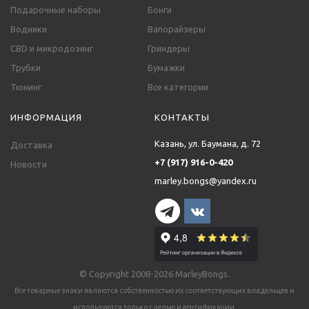
Подарочные наборы
Бонги
Водники
Вапорайзеры
CBD и микродозинг
Гриндеры
Трубки
Бумажки
Тюнинг
Все категории
ИНФОРМАЦИЯ
КОНТАКТЫ
Казань, ул. Баумана, д. 72
Доставка
+7 (917) 916-0-420
Новости
marley.bongs@yandex.ru
© Copyright 2008-2026 MarleyBongs.
Все товарные знаки являются собственностью их соответствующих владельцев и
используются только с целью идентификации.