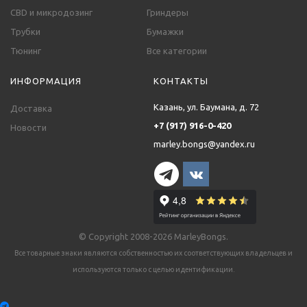
CBD и микродозинг
Гриндеры
Трубки
Бумажки
Тюнинг
Все категории
ИНФОРМАЦИЯ
КОНТАКТЫ
Казань, ул. Баумана, д. 72
Доставка
+7 (917) 916-0-420
Новости
marley.bongs@yandex.ru
© Copyright 2008-2026 MarleyBongs.
Все товарные знаки являются собственностью их соответствующих владельцев и
используются только с целью идентификации.