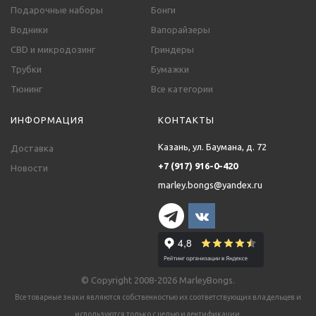
Подарочные наборы
Бонги
Водники
Вапорайзеры
CBD и микродозинг
Гриндеры
Трубки
Бумажки
Тюнинг
Все категории
ИНФОРМАЦИЯ
КОНТАКТЫ
Казань, ул. Баумана, д. 72
Доставка
+7 (917) 916-0-420
Новости
marley.bongs@yandex.ru
© Copyright 2008-2026 MarleyBongs.
Все товарные знаки являются собственностью их соответствующих владельцев и
используются только с целью идентификации.