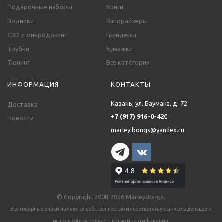
Подарочные наборы
Бонги
Водники
Вапорайзеры
CBD и микродозинг
Гриндеры
Трубки
Бумажки
Тюнинг
Все категории
ИНФОРМАЦИЯ
КОНТАКТЫ
Казань, ул. Баумана, д. 72
Доставка
+7 (917) 916-0-420
Новости
marley.bongs@yandex.ru
© Copyright 2008-2026 MarleyBongs.
Все товарные знаки являются собственностью их соответствующих владельцев и
используются только с целью идентификации.