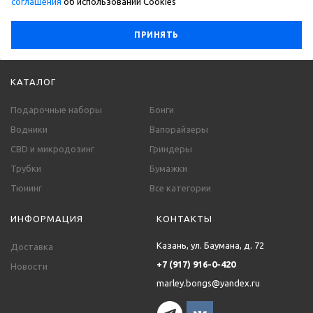
соглашения
об использовании Сookies
ПРИНЯТЬ
КАТАЛОГ
Подарочные наборы
Бонги
Водники
Вапорайзеры
CBD и микродозинг
Гриндеры
Трубки
Бумажки
Тюнинг
Все категории
ИНФОРМАЦИЯ
КОНТАКТЫ
Казань, ул. Баумана, д. 72
Доставка
+7 (917) 916-0-420
Новости
marley.bongs@yandex.ru