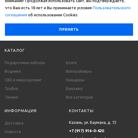
Внимание! Продолжая использовать сайт, вы подтверждаете,
что Вам есть 18 лет и Вы принимаете условия
Пользовательского
соглашения
об использовании Сookies
ПРИНЯТЬ
КАТАЛОГ
Подарочные наборы
Бонги
Водники
Вапорайзеры
CBD и микродозинг
Гриндеры
Трубки
Бумажки
Тюнинг
Все категории
ИНФОРМАЦИЯ
КОНТАКТЫ
Казань, ул. Баумана, д. 72
Доставка
+7 (917) 916-0-420
Новости