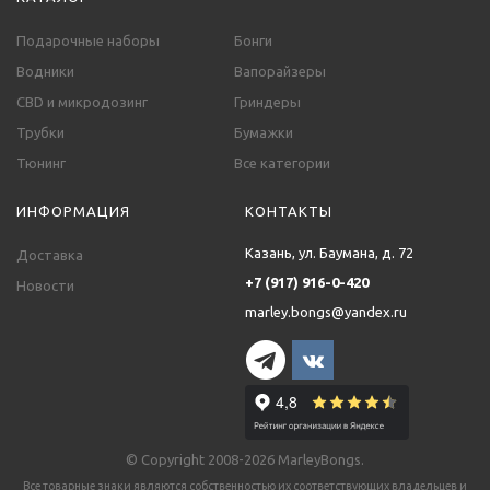
Подарочные наборы
Бонги
Водники
Вапорайзеры
CBD и микродозинг
Гриндеры
Трубки
Бумажки
Тюнинг
Все категории
ИНФОРМАЦИЯ
КОНТАКТЫ
Казань, ул. Баумана, д. 72
Доставка
+7 (917) 916-0-420
Новости
marley.bongs@yandex.ru
© Copyright 2008-2026 MarleyBongs.
Все товарные знаки являются собственностью их соответствующих владельцев и