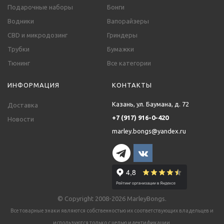
Подарочные наборы
Бонги
Водники
Вапорайзеры
CBD и микродозинг
Гриндеры
Трубки
Бумажки
Тюнинг
Все категории
ИНФОРМАЦИЯ
КОНТАКТЫ
Казань, ул. Баумана, д. 72
Доставка
+7 (917) 916-0-420
Новости
marley.bongs@yandex.ru
© Copyright 2008-2026 MarleyBongs.
Все товарные знаки являются собственностью их соответствующих владельцев и
используются только с целью идентификации.