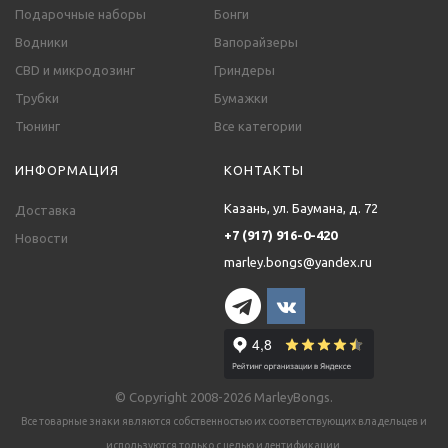
Подарочные наборы
Бонги
Водники
Вапорайзеры
CBD и микродозинг
Гриндеры
Трубки
Бумажки
Тюнинг
Все категории
ИНФОРМАЦИЯ
КОНТАКТЫ
Казань, ул. Баумана, д. 72
Доставка
+7 (917) 916-0-420
Новости
marley.bongs@yandex.ru
© Copyright 2008-2026 MarleyBongs.
Все товарные знаки являются собственностью их соответствующих владельцев и
используются только с целью идентификации.