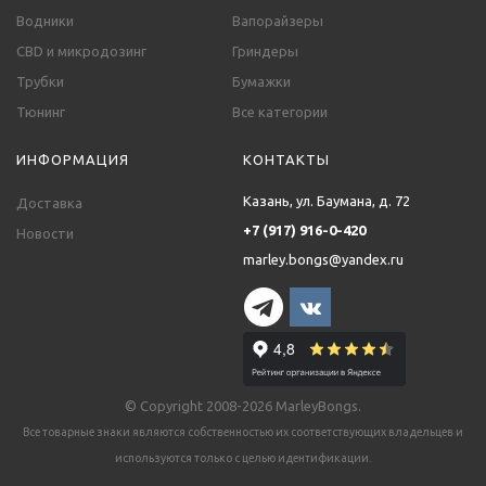
Водники
Вапорайзеры
CBD и микродозинг
Гриндеры
Трубки
Бумажки
Тюнинг
Все категории
ИНФОРМАЦИЯ
КОНТАКТЫ
Казань, ул. Баумана, д. 72
Доставка
+7 (917) 916-0-420
Новости
marley.bongs@yandex.ru
© Copyright 2008-2026 MarleyBongs.
Все товарные знаки являются собственностью их соответствующих владельцев и
используются только с целью идентификации.