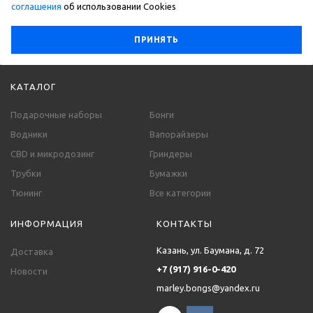
соглашения
об использовании Сookies
ПРИНЯТЬ
КАТАЛОГ
Подарочные наборы
Бонги
Водники
Вапорайзеры
CBD и микродозинг
Гриндеры
Трубки
Бумажки
Тюнинг
Все категории
ИНФОРМАЦИЯ
КОНТАКТЫ
Казань, ул. Баумана, д. 72
Доставка
+7 (917) 916-0-420
Новости
marley.bongs@yandex.ru