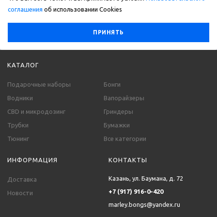
соглашения
об использовании Сookies
ПРИНЯТЬ
КАТАЛОГ
Подарочные наборы
Бонги
Водники
Вапорайзеры
CBD и микродозинг
Гриндеры
Трубки
Бумажки
Тюнинг
Все категории
ИНФОРМАЦИЯ
КОНТАКТЫ
Казань, ул. Баумана, д. 72
Доставка
+7 (917) 916-0-420
Новости
marley.bongs@yandex.ru