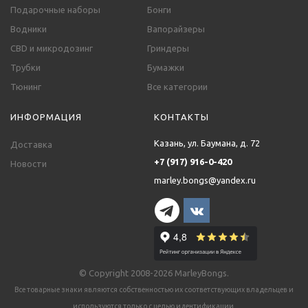
Подарочные наборы
Бонги
Водники
Вапорайзеры
CBD и микродозинг
Гриндеры
Трубки
Бумажки
Тюнинг
Все категории
ИНФОРМАЦИЯ
КОНТАКТЫ
Казань, ул. Баумана, д. 72
Доставка
+7 (917) 916-0-420
Новости
marley.bongs@yandex.ru
© Copyright 2008-2026 MarleyBongs.
Все товарные знаки являются собственностью их соответствующих владельцев и
используются только с целью идентификации.