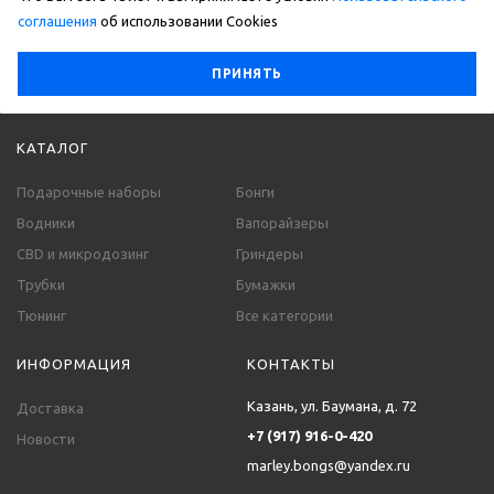
соглашения
об использовании Сookies
ПРИНЯТЬ
КАТАЛОГ
Подарочные наборы
Бонги
Водники
Вапорайзеры
CBD и микродозинг
Гриндеры
Трубки
Бумажки
Тюнинг
Все категории
ИНФОРМАЦИЯ
КОНТАКТЫ
Казань, ул. Баумана, д. 72
Доставка
+7 (917) 916-0-420
Новости
marley.bongs@yandex.ru