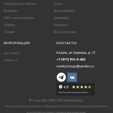
Подарочные наборы
Бонги
Водники
Вапорайзеры
CBD и микродозинг
Гриндеры
Трубки
Бумажки
Тюнинг
Все категории
ИНФОРМАЦИЯ
КОНТАКТЫ
Казань, ул. Баумана, д. 72
Доставка
+7 (917) 916-0-420
Новости
marley.bongs@yandex.ru
© Copyright 2008-2026 MarleyBongs.
Все товарные знаки являются собственностью их соответствующих владельцев и
используются только с целью идентификации.